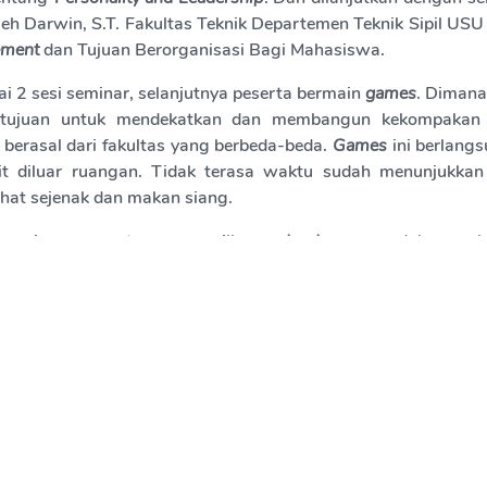
eh Darwin, S.T. Fakultas Teknik Departemen Teknik Sipil USU
ement
dan Tujuan Berorganisasi Bagi Mahasiswa.
ai 2 sesi seminar, selanjutnya peserta bermain
games
. Dimana
i tujuan untuk mendekatkan dan membangun kekompakan 
 berasal dari fakultas yang berbeda-beda.
Games
ini berlang
t diluar ruangan. Tidak terasa waktu sudah menunjukkan
ahat sejenak dan makan siang.
an siang, peserta menampilkan
yel-yel
yang sudah mereka
 Berbagai ide kreatif yang dimunculkan peserta membuat m
agar bisa memberikan yang terbaik dalam penampilan
yel-yel
te
 peserta memainkan
games
2, dimana
games
kedua ini mela
latih bagaimana cara untuk berpikir kritis. Selama 1 jam 40 
games
kedua. Sampai juga pada penghujung acara dim
penampilan yang berupa nyanyian sebagai rasa terima k
ia yang telah meluangkan waktu untuk berbagi ilmu dan mela
i. Dan acara ditutup dengan foto bersama.