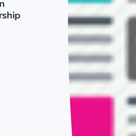
n
rship