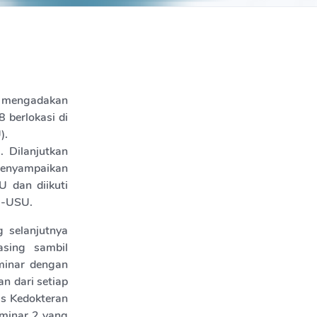
) mengadakan
 berlokasi di
).
. Dilanjutkan
menyampaikan
 dan diikuti
B-USU.
g selanjutnya
sing sambil
eminar dengan
an dari setiap
as Kedokteran
eminar 2 yang