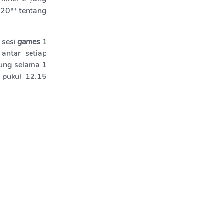
 20** tentang
 sesi
games
1
antar setiap
sung selama 1
 pukul 12.15
 persiapkan
ereka saling
rsebut.
tih
personality
menit peserta
ana peserta
asih peserta
tih mereka di