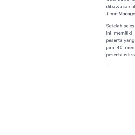
dibawakan ol
Time Manag
Setelah seles
ini memilik
peserta yang
jam 40 meni
peserta istir
Selesai mak
sebelumnya.
termotivasi 
Selanjutnya
sekaligus me
bermain di
memberikan 
kepada panit
acara PPO in