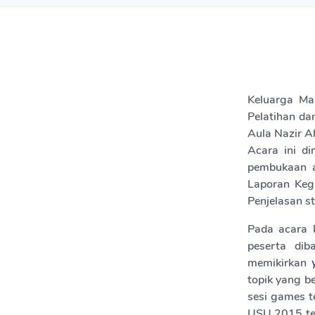
Keluarga Ma
Pelatihan da
Aula Nazir A
Acara ini di
pembukaan a
Laporan Keg
Penjelasan 
Pada acara P
peserta di
memikirkan
topik yang b
sesi games t
USU 2015 t