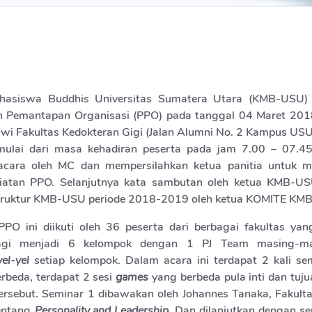
hasiswa Buddhis Universitas Sumatera Utara (KMB-USU
n Pemantapan Organisasi (PPO) pada tanggal 04 Maret 2018
lwi Fakultas Kedokteran Gigi (Jalan Alumni No. 2 Kampus USU
mulai dari masa kehadiran peserta pada jam 7.00 – 07.45
cara oleh MC dan mempersilahkan ketua panitia untuk 
iatan PPO. Selanjutnya kata sambutan oleh ketua KMB-USU
struktur KMB-USU periode 2018-2019 oleh ketua KOMITE KM
PO ini diikuti oleh 36 peserta dari berbagai fakultas yan
bagi menjadi 6 kelompok dengan 1 PJ Team masing-ma
yel-yel
setiap kelompok. Dalam acara ini terdapat 2 kali s
erbeda, terdapat 2 sesi
games
yang berbeda pula inti dan tuju
ersebut. Seminar 1 dibawakan oleh Johannes Tanaka, Fakult
entang
Personality and Leadership
. Dan dilanjutkan dengan s