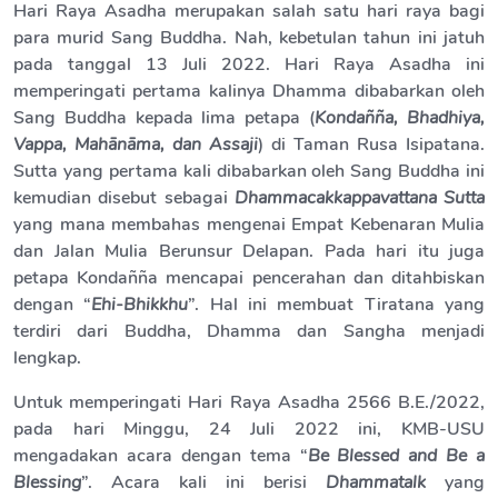
Hari Raya Asadha merupakan salah satu hari raya bagi
para murid Sang Buddha. Nah, kebetulan tahun ini jatuh
pada tanggal 13 Juli 2022. Hari Raya Asadha ini
memperingati pertama kalinya Dhamma dibabarkan oleh
Sang Buddha kepada lima petapa (
Kondañña, Bhadhiya,
Vappa, Mahānāma, dan Assaji
) di Taman Rusa Isipatana.
Sutta yang pertama kali dibabarkan oleh Sang Buddha ini
kemudian disebut sebagai
Dhammacakkappavattana
Sutta
yang mana membahas mengenai Empat Kebenaran Mulia
dan Jalan Mulia Berunsur Delapan. Pada hari itu juga
petapa Kondañña mencapai pencerahan dan ditahbiskan
dengan “
Ehi-Bhikkhu
”. Hal ini membuat Tiratana yang
terdiri dari Buddha, Dhamma dan Sangha menjadi
lengkap.
Untuk memperingati Hari Raya Asadha 2566 B.E./2022,
pada hari Minggu, 24 Juli 2022 ini, KMB-USU
mengadakan acara dengan tema “
Be Blessed and Be a
Blessing
”. Acara kali ini berisi
Dhammatalk
yang