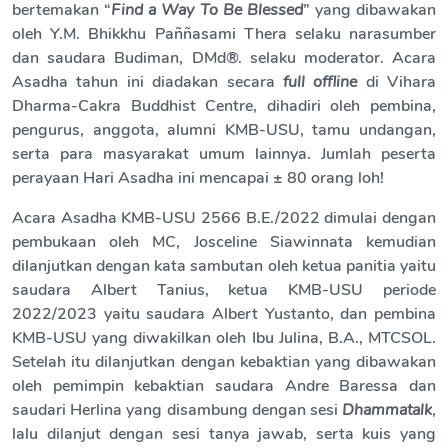
bertemakan “
Find a Way To Be Blessed
” yang dibawakan
oleh Y.M. Bhikkhu Paññasami Thera selaku narasumber
dan saudara Budiman, DMd®. selaku moderator. Acara
Asadha tahun ini diadakan secara
full offline
di Vihara
Dharma-Cakra Buddhist Centre, dihadiri oleh pembina,
pengurus, anggota, alumni KMB-USU, tamu undangan,
serta para masyarakat umum lainnya. Jumlah peserta
perayaan Hari Asadha ini mencapai
±
80 orang loh!
Acara Asadha KMB-USU 2566 B.E./2022 dimulai dengan
pembukaan oleh MC, Josceline Siawinnata kemudian
dilanjutkan dengan kata sambutan oleh ketua panitia yaitu
saudara Albert Tanius, ketua KMB-USU periode
2022/2023 yaitu saudara Albert Yustanto, dan pembina
KMB-USU yang diwakilkan oleh Ibu Julina, B.A., MTCSOL.
Setelah itu dilanjutkan dengan kebaktian yang dibawakan
oleh pemimpin kebaktian saudara Andre Baressa dan
saudari Herlina yang disambung dengan sesi
Dhammatalk
,
lalu dilanjut dengan sesi tanya jawab, serta kuis yang