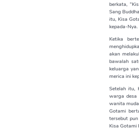
berkata, ”K
Sang Buddha,
itu, Kisa G
kepada-Nya.
Ketika ber
menghidupka
akan melaku
bawalah satu
keluarga ya
merica ini k
Setelah itu
warga desa 
wanita muda 
Gotami bert
tersebut pun
Kisa Gotami 
tidak memenu