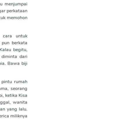
mu menjumpai
gar perkataan
ntuk memohon
 cara untuk
 pun berkata
alau begitu,
 diminta dari
a. Bawa biji
 pintu rumah
ama, seorang
, ketika Kisa
ggal, wanita
an yang lalu.
rica miliknya