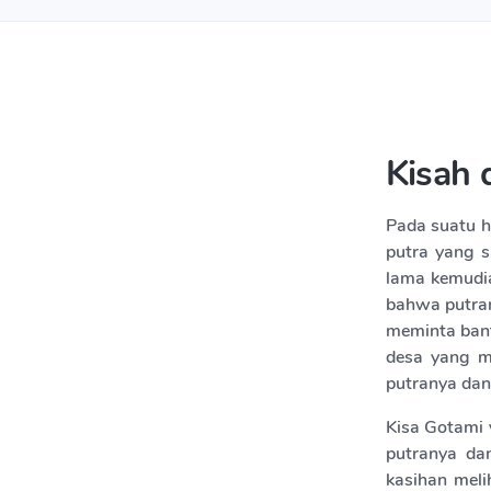
Kisah 
Pada suatu h
putra yang s
lama kemudia
bahwa putran
meminta bant
desa yang me
putranya da
Kisa Gotami 
putranya da
kasihan mel