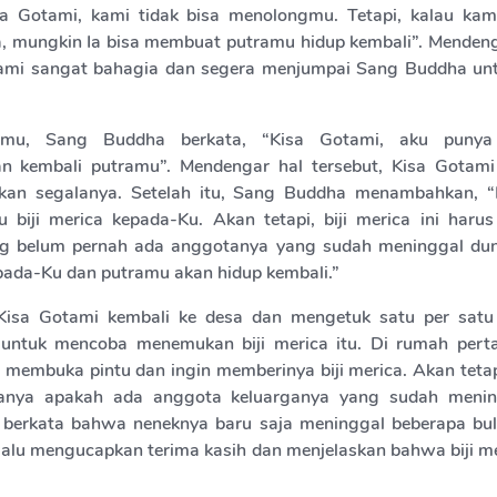
isa Gotami, kami tidak bisa menolongmu. Tetapi, kalau ka
 mungkin Ia bisa membuat putramu hidup kembali”. Menden
otami sangat bahagia dan segera menjumpai Sang Buddha u
temu, Sang Buddha berkata, “Kisa Gotami, aku punya
n kembali putramu”. Mendengar hal tersebut, Kisa Gotami
kan segalanya. Setelah itu, Sang Buddha menambahkan, “K
 biji merica kepada-Ku. Akan tetapi, biji merica ini harus
ng belum pernah ada anggotanya yang sudah meninggal duni
epada-Ku dan putramu akan hidup kembali.”
, Kisa Gotami kembali ke desa dan mengetuk satu per satu
untuk mencoba menemukan biji merica itu. Di rumah pert
membuka pintu dan ingin memberinya biji merica. Akan tetapi
anya apakah ada anggota keluarganya yang sudah menin
 berkata bahwa neneknya baru saja meninggal beberapa bul
lalu mengucapkan terima kasih dan menjelaskan bahwa biji me
hi persyaratan yang diberikan oleh Sang Buddha.