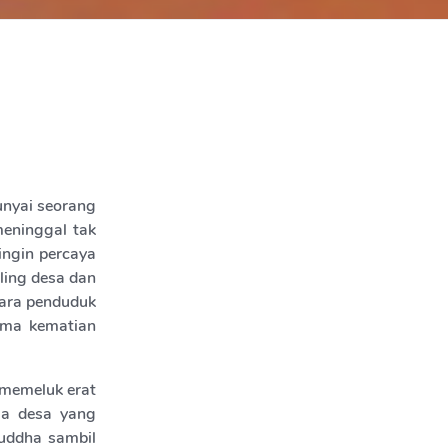
unyai seorang
meninggal tak
ingin percaya
ling desa dan
Para penduduk
rima kematian
 memeluk erat
la desa yang
uddha sambil